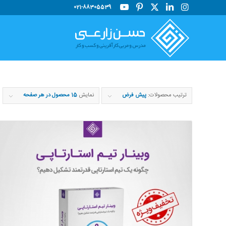
021-88305539
ترتیب محصولات:
پیش فرض
نمایش
15 محصول در هر صفحه