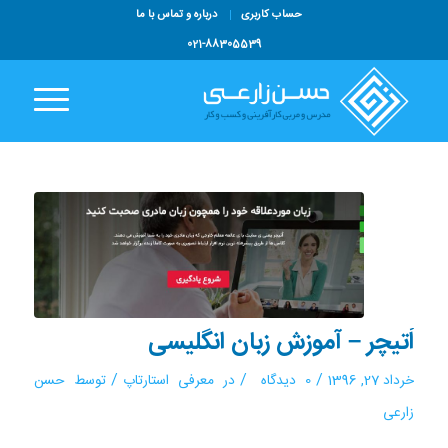
حساب کاربری
درباره و تماس با ما
021-88305539
اُتیچر – آموزش زبان انگلیسی
/
/
/
خرداد 27, 1396
0 دیدگاه
در
معرفی استارتاپ
توسط
حسن
زارعی