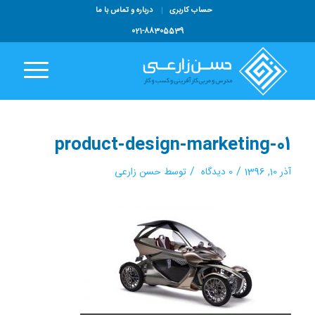
حساب کاربری
درباره و تماس با ما
021-88305539
product-design-marketing-01
/
/
آذر 10, 1396
0 دیدگاه
توسط
حسن زارعی