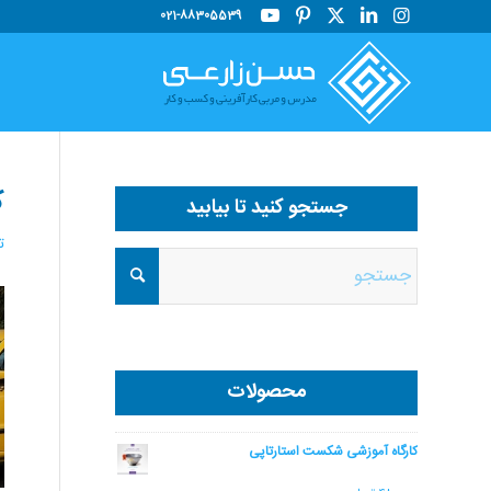
021-88305539
ک
جستجو کنید تا بیابید
تیر
محصولات
کارگاه آموزشی شکست استارتاپی