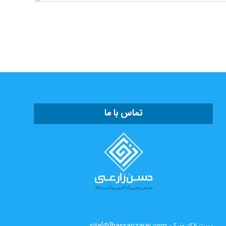
تماس با ما
پست الکترونیک: site[@]hassanzarei.com