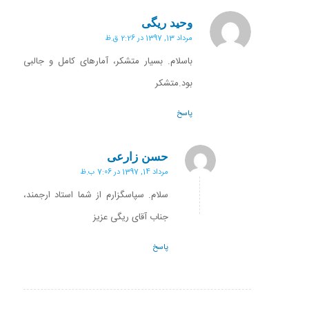
وحید ریگی
گفته:
مرداد 13, 1397 در 2:26 ق.ظ
باسلام. بسیار متشکر، آمارهای کامل و جالبی
بود.متشکر
پاسخ
حسن زارعی
گفته:
مرداد 14, 1397 در 7:06 ب.ظ
سلام. سپاسگزارم از شما استاد ارجمند،
جناب آقای ریگی عزیز
پاسخ