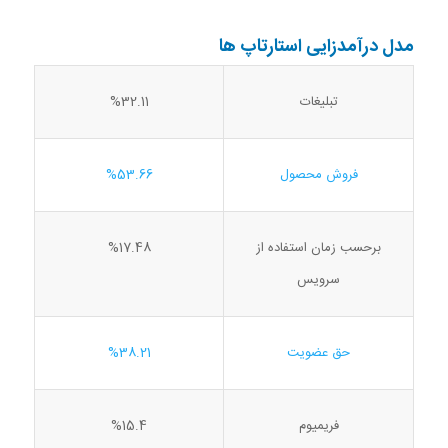
مدل درآمدزایی استارتاپ ها
%32.11
تبلیغات
فروش محصول
%53.66
برحسب زمان استفاده از
%17.48
سرویس
حق عضویت
%38.21
فریمیوم
%15.4